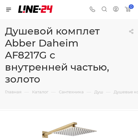
0
Душевой комплет
Abber Daheim
AF8217G с
внутренней частью,
золото
—
—
—
—
Главная
Каталог
Сантехника
Душ
Душевые к