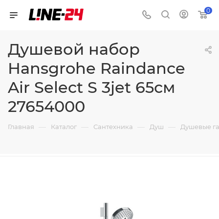
0
Душевой набор
Hansgrohe Raindance
Air Select S 3jet 65см
27654000
—
—
—
—
Главная
Каталог
Сантехника
Душ
Душевые г