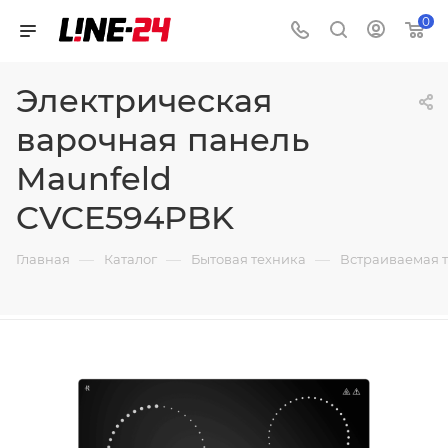
0
Электрическая
варочная панель
Maunfeld
CVCE594PBK
—
—
—
Главная
Каталог
Бытовая техника
Встраиваемая 