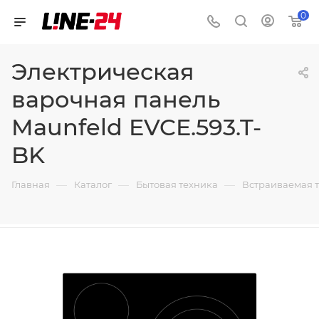
0
Электрическая
варочная панель
Maunfeld EVCE.593.T-
BK
—
—
—
Главная
Каталог
Бытовая техника
Встраиваемая 