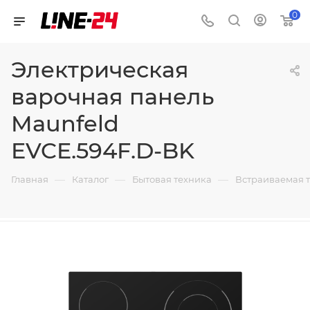
0
Электрическая
варочная панель
Maunfeld
EVCE.594F.D-BK
—
—
—
Главная
Каталог
Бытовая техника
Встраиваемая 