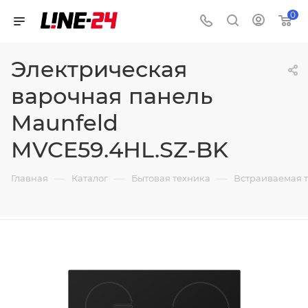
0
Электрическая
варочная панель
Maunfeld
MVCE59.4HL.SZ-BK
—
—
—
Главная
Каталог
Бытовая техника
Встраиваемая 