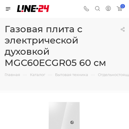
0
Газовая плита с
электрической
духовкой
MGC60ECGR05 60 см
—
—
—
Главная
Каталог
Бытовая техника
Отдельностоящ