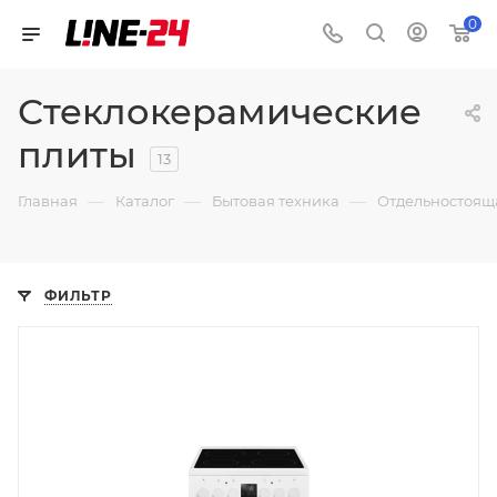
0
Стеклокерамические
плиты
13
—
—
—
Главная
Каталог
Бытовая техника
Отдельностоящ
ФИЛЬТР