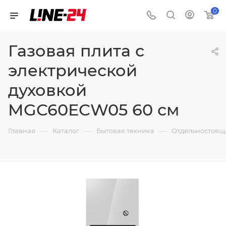
0
Газовая плита с
электрической
духовкой
MGC60ECW05 60 см
—
—
—
Главная
Каталог
Бытовая техника
Отдельностоящ