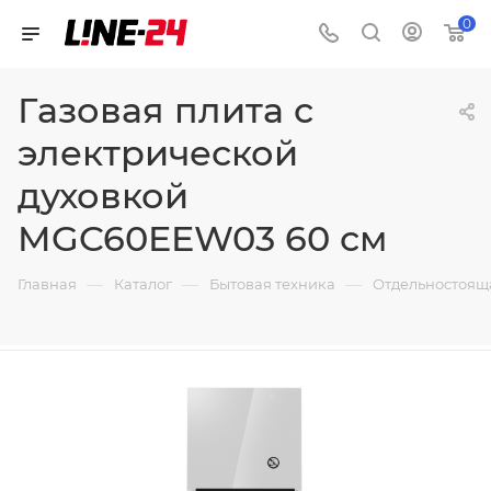
0
Газовая плита с
электрической
духовкой
MGC60EEW03 60 см
—
—
—
Главная
Каталог
Бытовая техника
Отдельностоящ