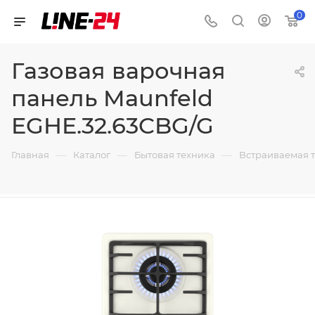
0
Газовая варочная
панель Maunfeld
EGHE.32.63CBG/G
—
—
—
Главная
Каталог
Бытовая техника
Встраиваемая 