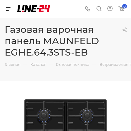
0
Газовая варочная
панель MAUNFELD
EGHE.64.3STS-EB
—
—
—
Главная
Каталог
Бытовая техника
Встраиваемая 