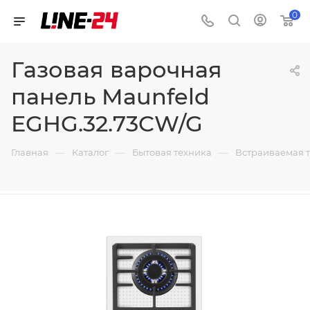
0
Газовая варочная
панель Maunfeld
EGHG.32.73CW/G
—
—
—
Главная
Каталог
Бытовая техника
Встраиваемая 