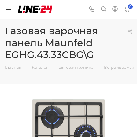
0
Газовая варочная
панель Maunfeld
EGHG.43.33CBG\G
—
—
—
Главная
Каталог
Бытовая техника
Встраиваемая 