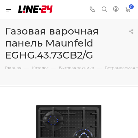
0
Газовая варочная
панель Maunfeld
EGHG.43.73CB2/G
—
—
—
Главная
Каталог
Бытовая техника
Встраиваемая 