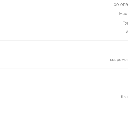
00-011
Mau
Ту
3
совреме
быт