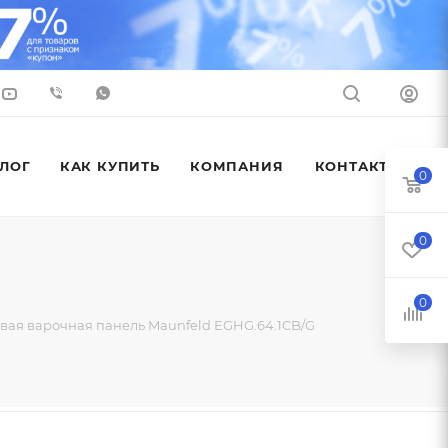
ЛОГ
КАК КУПИТЬ
КОМПАНИЯ
КОНТАКТЫ
0
0
0
вая варочная панель Maunfeld EGHG.64.1CB/G