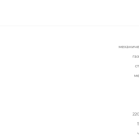
механиче
га
с
ме
22