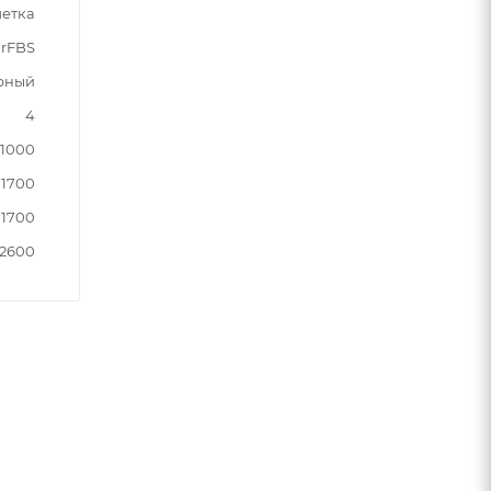
етка
rFBS
рный
4
1000
1700
1700
2600