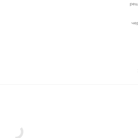
реш
че