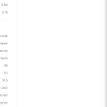
0.65
0.15
ское
зовая
текло
талл
59
5.1
51.5
0-240
50-60
чугун