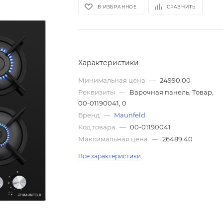
В ИЗБРАННОЕ
СРАВНИТЬ
Характеристики
Минимальная цена
—
24990.00
Реквизиты
—
Варочная панель, Товар,
00-01190041, 0
Бренд
—
Maunfeld
Код товара
—
00-01190041
Максимальная цена
—
26489.40
Все характеристики