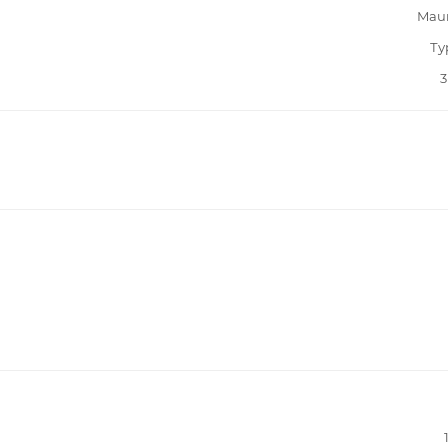
Mau
Ту
3