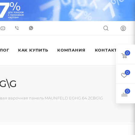
ЛОГ
КАК КУПИТЬ
КОМПАНИЯ
КОНТАКТЫ
0
0
G\G
0
овая варочная панель MAUNFELD EGHG.64.2CBG\G