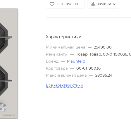
В ИЗБРАННОЕ
СРАВНИТЬ
Характеристики
Минимальная цена
—
25490.00
Реквизиты
—
Товар, Товар, 00-01190036, 
Бренд
—
Maunfeld
Код товара
—
00-01190036
Максимальная цена
—
28086.24
Все характеристики