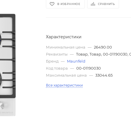
В ИЗБРАННОЕ
СРАВНИТЬ
Характеристики
Минимальная цена
—
26490.00
Реквизиты
—
Товар, Товар, 00-01190030, 
Бренд
—
Maunfeld
Код товара
—
00-01190030
Максимальная цена
—
33044.65
Все характеристики