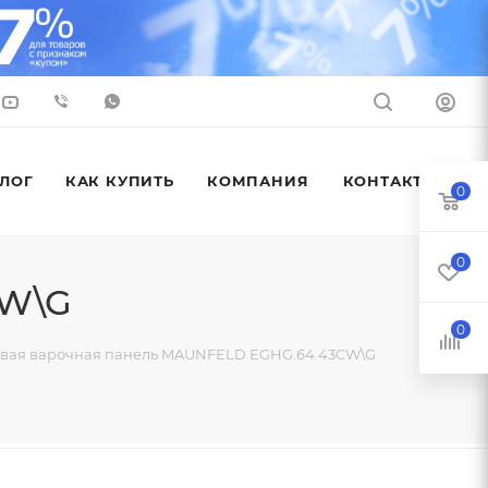
ЛОГ
КАК КУПИТЬ
КОМПАНИЯ
КОНТАКТЫ
0
0
CW\G
0
овая варочная панель MAUNFELD EGHG.64.43CW\G