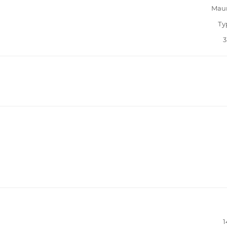
Mau
Ту
3
1