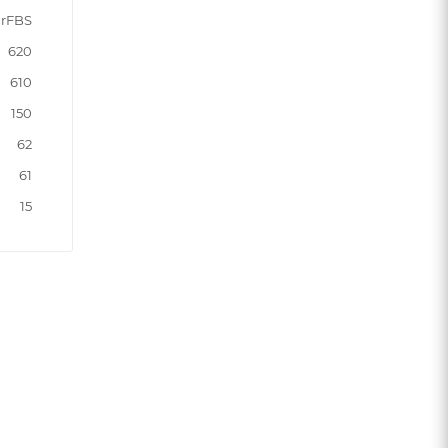
rFBS
620
610
150
62
61
15