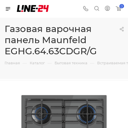
0
Газовая варочная
панель Maunfeld
EGHG.64.63CDGR/G
—
—
—
Главная
Каталог
Бытовая техника
Встраиваемая 