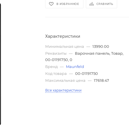
В ИЗБРАННОЕ
СРАВНИТЬ
Характеристики
Минимальная цена
—
13990.00
Реквизиты
—
Варочная панель, Товар,
00-01191750, 0
Бренд
—
Maunfeld
Код товара
—
00-01191750
Максимальная цена
—
17618.47
Все характеристики