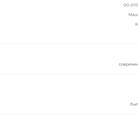
00-011
Mau
К
совреме
быт