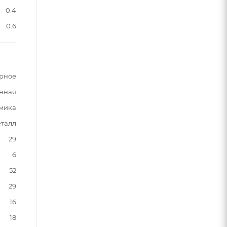
0.4
0.6
рное
нная
мика
талл
29
6
52
29
16
18