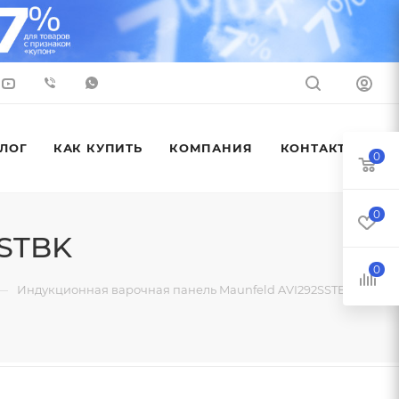
ЛОГ
КАК КУПИТЬ
КОМПАНИЯ
КОНТАКТЫ
0
0
SSTBK
0
—
Индукционная варочная панель Maunfeld AVI292SSTBK