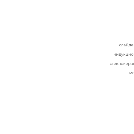
слайде
индукцио
стеклокера
ме