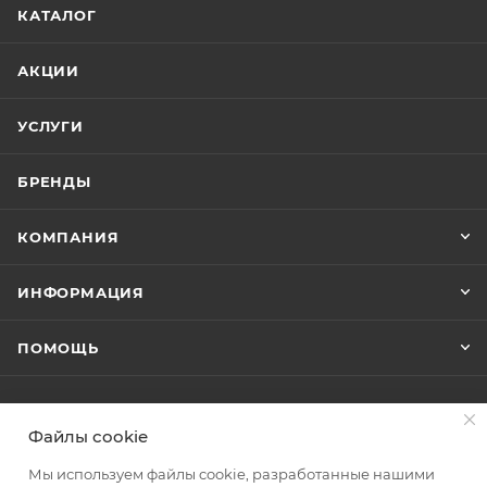
Страна
КАТАЛОГ
Германия
Гарантия
АКЦИИ
5 лет
Озон_Вес
УСЛУГИ
с
упаковкой,
БРЕНДЫ
г
1200
КОМПАНИЯ
Товары
комплекта
[]
ИНФОРМАЦИЯ
Тип
товара
ПОМОЩЬ
Кран
Стиль
современный
ПОДПИСАТЬСЯ НА РАССЫЛКУ
Файлы cookie
Ширина,
см
Мы используем файлы cookie, разработанные нашими