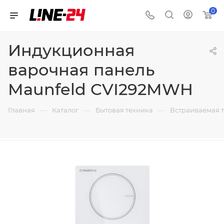
0
Индукционная
варочная панель
Maunfeld CVI292MWH
—
—
—
Главная
Каталог
Бытовая техника
Встраиваемая 