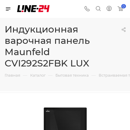
0
Индукционная
варочная панель
Maunfeld
CVI292S2FBK LUX
—
—
—
Главная
Каталог
Бытовая техника
Встраиваемая 