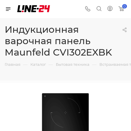
0
Индукционная
варочная панель
Maunfeld CVI302EXBK
—
—
—
Главная
Каталог
Бытовая техника
Встраиваемая 