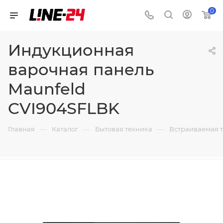
0
Индукционная
варочная панель
Maunfeld
CVI904SFLBK
—
—
—
Главная
Каталог
Бытовая техника
Встраиваемая 