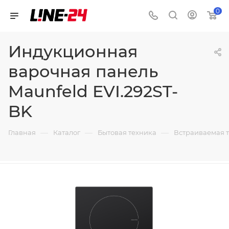
0
Индукционная
варочная панель
Maunfeld EVI.292ST-
BK
—
—
—
Главная
Каталог
Бытовая техника
Встраиваемая 