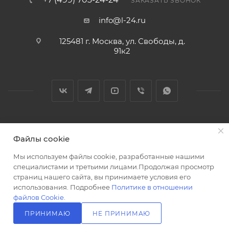
ЗАКАЗАТЬ ЗВОНОК
info@l-24.ru
125481 г. Москва, ул. Свободы, д.
91к2
2026 © Интернет магазин сантехники в Москве l-24.ru
Файлы cookie
Мы используем файлы cookie, разработанные нашими
специалистами и третьими лицами.Продолжая просмотр
страниц нашего сайта, вы принимаете условия его
использования. Подробнее
Политике в отношении
Разработка сайта
файлов Cookie
.
ПРИНИМАЮ
НЕ ПРИНИМАЮ
В КОРЗИНУ