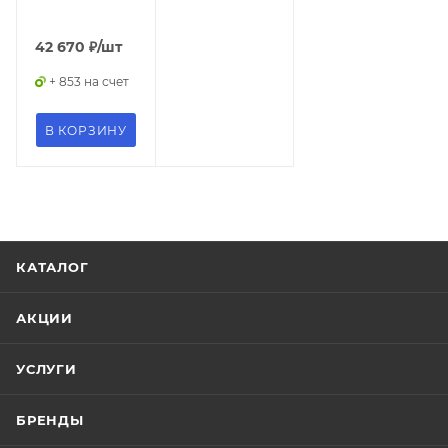
раковины
011711030
Slezak
Бренд
42 670
₽
/шт
Размерный
Hansgrohe
ряд
+ 853 на счет
Высокий
Код
(20 - 26
товара
см)
В КОРЗИНУ
00-
01171103
Серия
Morava
Максимальная
retro
цена
45230.20
Страна
Чехия
Страна
КАТАЛОГ
Германия
Гарантия
10 лет
Гарантия
АКЦИИ
5 лет
Тип
товара
Озон_Вес
УСЛУГИ
Кран
с
упаковкой,
Стиль
БРЕНДЫ
г
ретро
1200