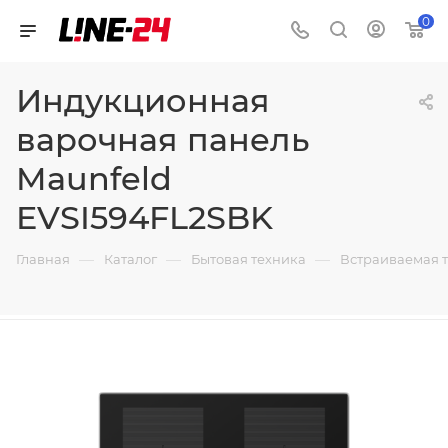
0
Индукционная
варочная панель
Maunfeld
EVSI594FL2SBK
—
—
—
Главная
Каталог
Бытовая техника
Встраиваемая 