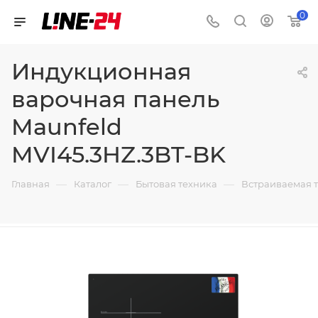
0
Индукционная
варочная панель
Maunfeld
MVI45.3HZ.3BT-BK
—
—
—
Главная
Каталог
Бытовая техника
Встраиваемая 