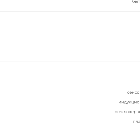
быт
сенсо
индукцио
стеклокера
пл