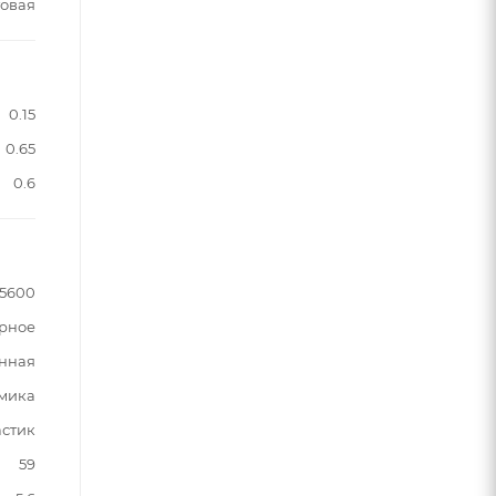
овая
0.15
0.65
0.6
5600
рное
нная
мика
астик
59