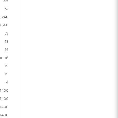
5.6
52
0-240
50-60
59
19
19
рный
19
19
4
1400
1400
1400
1400