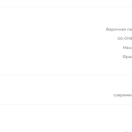
Варочная па
00-011
Mau
Фра
совреме