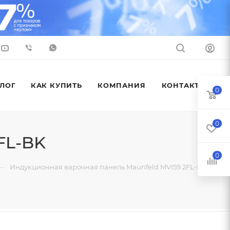
ЛОГ
КАК КУПИТЬ
КОМПАНИЯ
КОНТАКТЫ
0
0
FL-BK
0
—
Индукционная варочная панель Maunfeld MVI59.2FL-BK