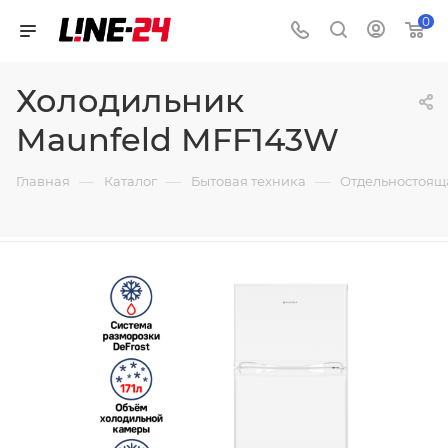
0
Холодильник
Maunfeld MFF143W
—
—
—
Главная
Каталог
Бытовая техника
Отдельностоящ