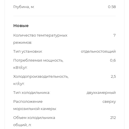
Глубина, м
0.58
Новые
Количество температурных
7
режимов
Тип установки
отдельностоящий
Потребляемая мощность,
0,6
кВт/сут
Холодопроизводительность,
2,5
кг/сут
Тип холодильника
двухкамерный
Расположение
сверху
морозильной камеры
Объем холодильника
212
общий, л