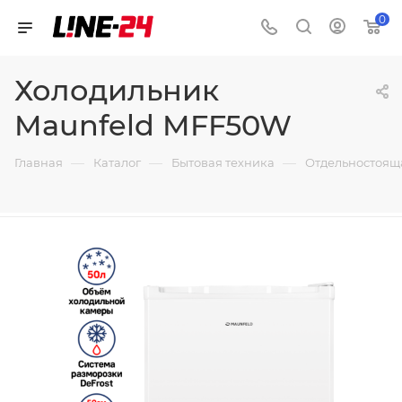
0
Холодильник
Maunfeld MFF50W
—
—
—
Главная
Каталог
Бытовая техника
Отдельностоящ