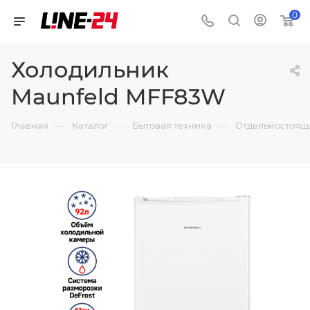
0
Холодильник
Maunfeld MFF83W
—
—
—
Главная
Каталог
Бытовая техника
Отдельностоящ