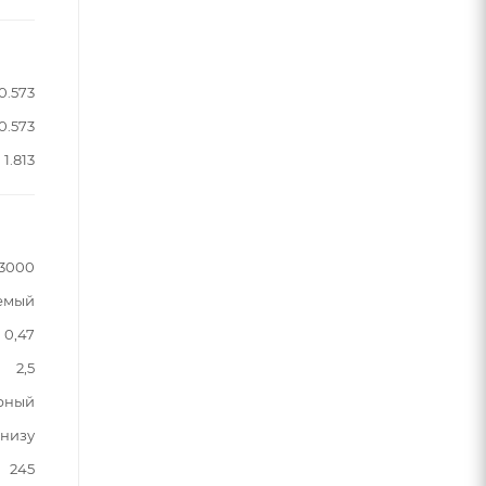
0.573
0.573
1.813
3000
емый
0,47
2,5
рный
снизу
245