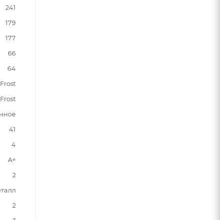
241
179
177
66
64
Frost
Frost
нное
41
4
A+
2
талл
2