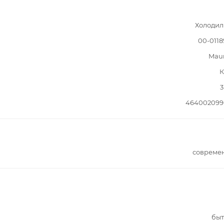
Холодил
00-011
Mau
К
3
464002099
совреме
быт