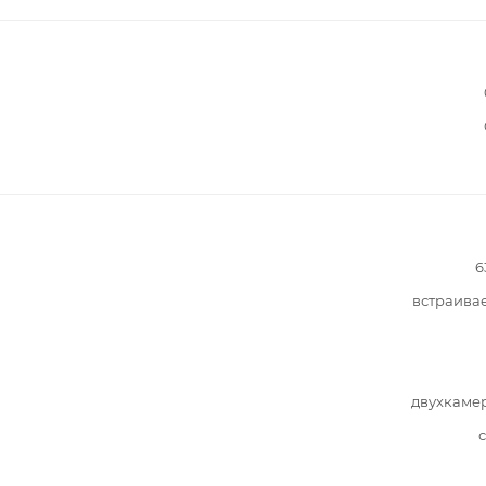
6
встраива
двухкаме