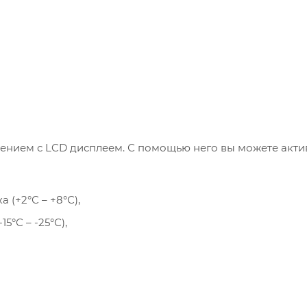
ением с LCD дисплеем. С помощью него вы можете акти
(+2°С – +8°С),
°С – -25°С),