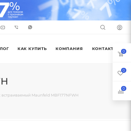
ЛОГ
КАК КУПИТЬ
КОМПАНИЯ
КОНТАКТЫ
0
0
WH
0
к встраиваемый Maunfeld MBF177NFWH