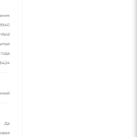
ьник
89940
nfeld
итай
 года
6424
нный
Да
овая