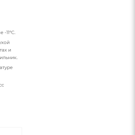
-11°С.
ухой
тах и
ильник.
атуре
сс