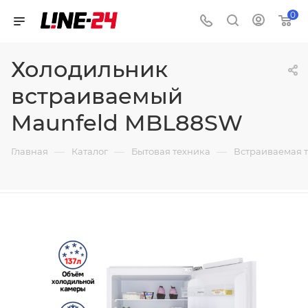
0
Холодильник
встраиваемый
Maunfeld MBL88SW
—
—
—
Главная
Каталог
Бытовая техника
Встраиваемая 