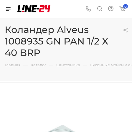
0
Коландер Alveus
1008935 GN PAN 1/2 X
40 BRP
—
—
—
Главная
Каталог
Сантехника
Кухонные мойки и а