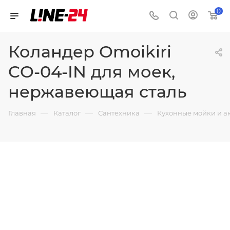
0
Коландер Omoikiri
CO-04-IN для моек,
нержавеющая сталь
—
—
—
Главная
Каталог
Сантехника
Кухонные мойки и а