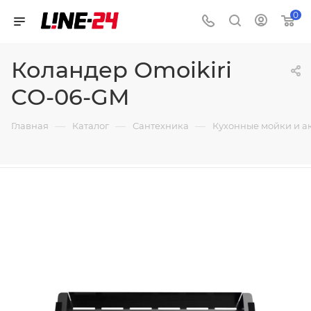
0
Коландер Omoikiri
CO-06-GM
—
—
—
Главная
Каталог
Сантехника
Кухонные мойки и а