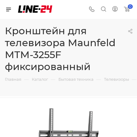
0
Кронштейн для
телевизора Maunfeld
MTM-3255F
фиксированный
—
—
—
—
Главная
Каталог
Бытовая техника
Телевизоры