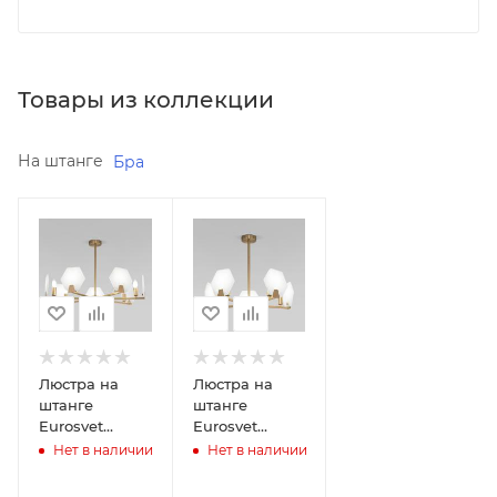
Товары из коллекции
На штанге
Бра
Реквизиты
Минимальная
Светильники,
цена
25600.00
Товар,
00-
Реквизиты
012068120
Светильники,
Товар,
Бренд
00-
Eurosvet
Люстра на
Люстра на
012068130
штанге
штанге
Код
Eurosvet
Eurosvet
товара
Бренд
Marble 60158/7
Marble 60158/5
Нет в наличии
Нет в наличии
00-
Eurosvet
01206812
Код