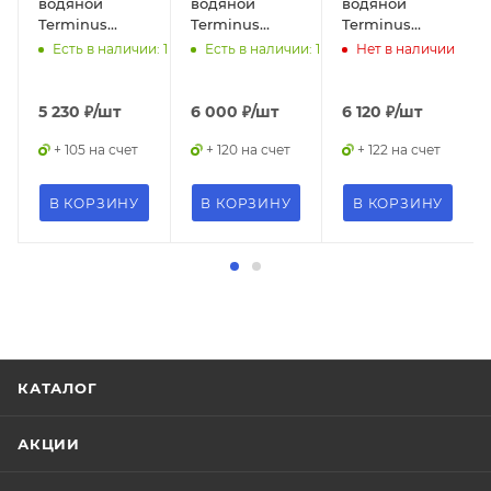
водяной
водяной
водяной
Товар,
Товар,
14
Terminus
Terminus
Terminus
00-
00-
Фокстрот
Фокстрот
Фокстрот
Есть в наличии: 1
Есть в наличии: 1
Нет в наличии
01101725,
01101728,
Бренд
Лиана
Лиана
Лиана
14
15
Terminus
500*500
600*500
500*600
Бренд
Бренд
Код
5 230
₽
/шт
6 000
₽
/шт
6 120
₽
/шт
Terminus
Terminus
товара
+ 105 на счет
+ 120 на счет
+ 122 на счет
00-
Код
Код
01101726
товара
товара
В КОРЗИНУ
В КОРЗИНУ
В КОРЗИНУ
00-
00-
Максимальная
01101725
01101728
цена
6181.00
Максимальная
Максимальная
цена
цена
Серия
5349.00
6064.00
Фокстрот
Лиана
Серия
Серия
Фокстрот
Фокстрот
Страна
КАТАЛОГ
Лиана
Лиана
Россия
Страна
Страна
Гарантия
АКЦИИ
Россия
Россия
10 лет
Гарантия
Гарантия
Озон_Вес