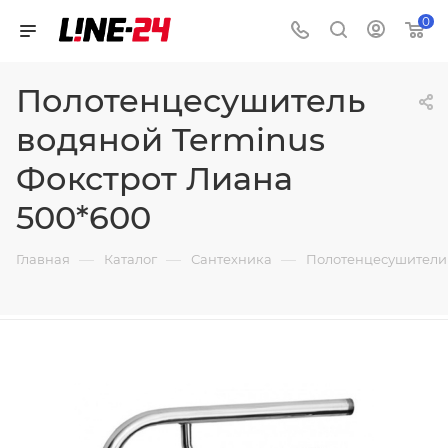
0
Полотенцесушитель
водяной Terminus
Фокстрот Лиана
500*600
—
—
—
Главная
Каталог
Сантехника
Полотенцесушители