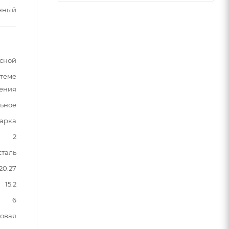
нный
сной
стеме
ления
ьное
варка
2
таль
20.27
15.2
6
овая