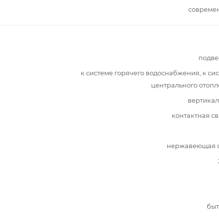
совреме
подве
к системе горячего водоснабжения, к си
центрального отоп
вертикал
контактная с
нержавеющая с
быт