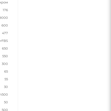
хром
176
9000
600
477
rFBS
650
550
300
65
55
30
бп500
50
500