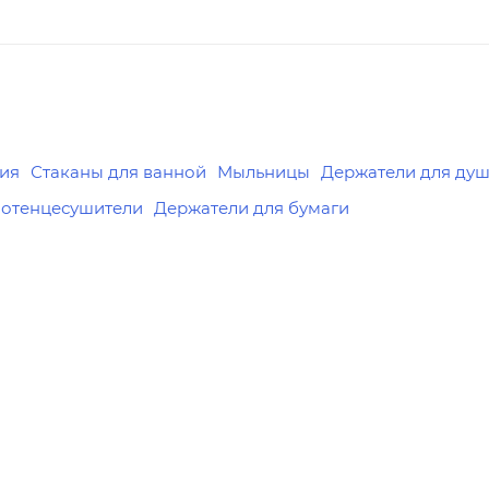
Стаканы для ванной
Мыльницы
Держатели для душа
тенцесушители
Держатели для бумаги
Реквизиты
 мебели,
Комплекты мебели,
11339120
Товар, 00-011339100
Бренд
Orange
Код товара
00-01133910
Серия
Классик