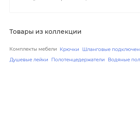
Товары из коллекции
Комплекты мебели
Крючки
Шланговые подключения
Душевые лейки
Полотенцедержатели
Водяные поло
Реквизиты
Реквизиты
Комплекты мебели,
Комплекты
Товар, 00-012211130
Товар, 00-0
Бренд
Бренд
Runo
Orange
Код товара
Код товара
00-01221113
00-01133912
Серия
Серия
Классик
Классик