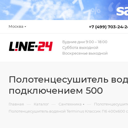
Москва
+7 (499) 703-24-2
Будние дни 9:00 – 18:00
Суббота выходной
Воскресенье выходной
Полотенцесушитель вод
подключением 500
—
—
—
Главная
Каталог
Сантехника
Полотенцесушит
Полотенцесушитель водяной Terminus Классик П6 400x600 