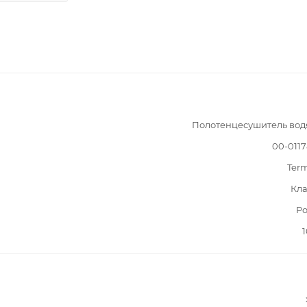
Полотенцесушитель вод
00-011
Ter
Кла
Ро
1