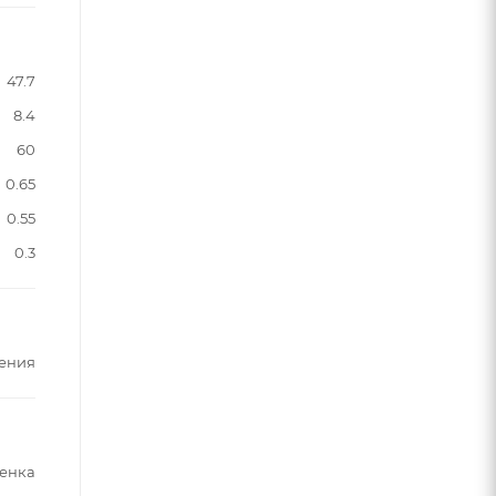
47.7
8.4
60
0.65
0.55
0.3
ления
енка