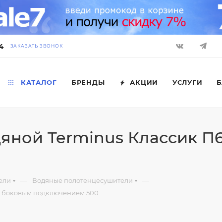
4
ЗАКАЗАТЬ ЗВОНОК
КАТАЛОГ
БРЕНДЫ
АКЦИИ
УСЛУГИ
Б
яной Terminus Классик П6
—
—
ели
Водяные полотенцесушители
с боковым подключением 500