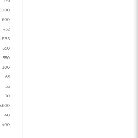
176
9000
600
432
rFBS
650
550
300
65
55
30
0x600
40
400