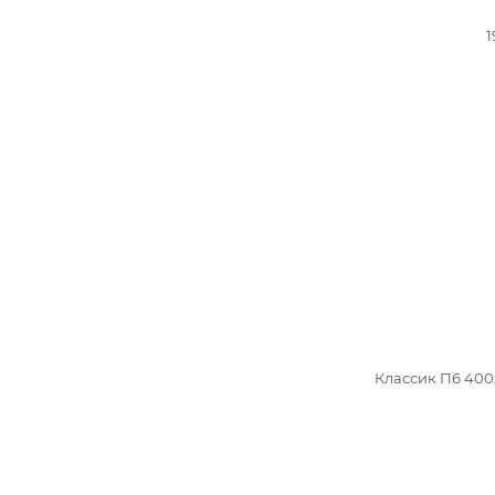
1
Классик П6 40