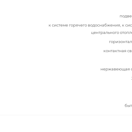
подве
к системе горячего водоснабжения, к си
центрального отоп
горизонта
контактная с
нержавеющая с
быт