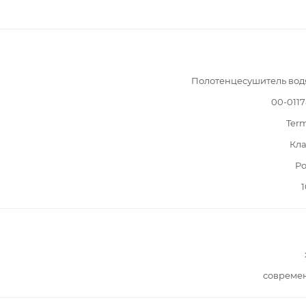
Полотенцесушитель вод
00-011
Ter
Кла
Ро
1
совреме