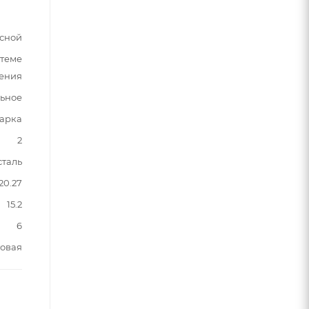
сной
стеме
ления
льное
варка
2
таль
20.27
15.2
6
овая