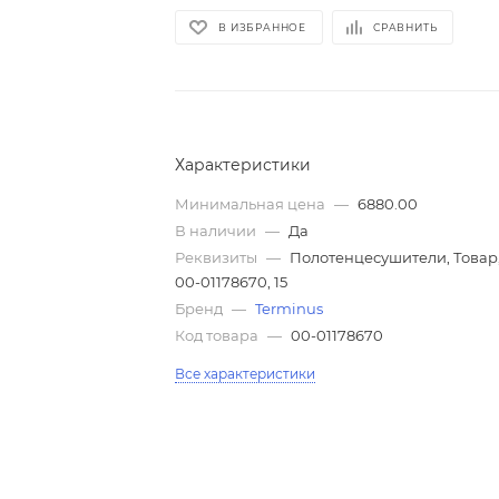
В ИЗБРАННОЕ
СРАВНИТЬ
Характеристики
Минимальная цена
—
6880.00
В наличии
—
Да
Реквизиты
—
Полотенцесушители, Товар
00-01178670, 15
Бренд
—
Terminus
Код товара
—
00-01178670
Все характеристики