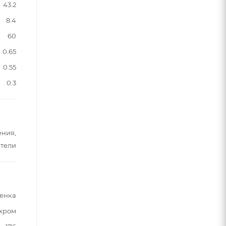
43.2
8.4
60
0.65
0.55
0.3
ения,
тели
енка
хром