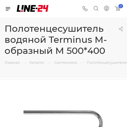
0
Полотенцесушитель
водяной Terminus M-
образный М 500*400
—
—
—
Главная
Каталог
Сантехника
Полотенцесушители