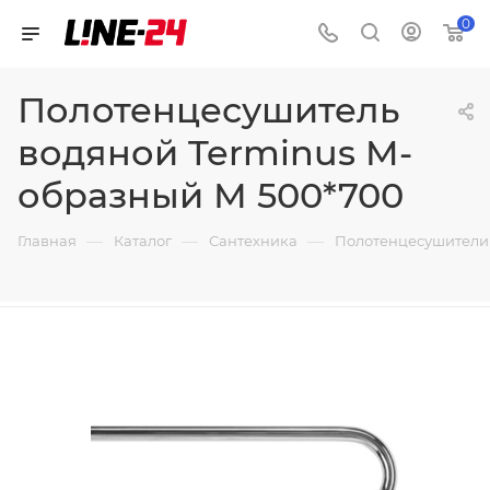
0
Полотенцесушитель
водяной Terminus M-
образный М 500*700
—
—
—
Главная
Каталог
Сантехника
Полотенцесушители