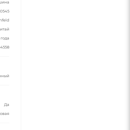
шина
90545
nfeld
итай
 года
84558
нный
Да
овая