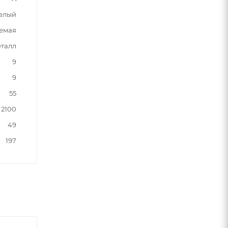
елый
емая
талл
9
9
55
2100
49
197