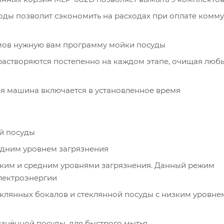
воды позволит сэкономить на расходах при оплате комм
мов нужную вам программу мойки посуды
 растворяются постепенно на каждом этапе, очищая люб
ая машина включается в установленное время
й посуды
едним уровнем загрязнения
зким и средним уровнями загрязнения. Данный режим
лектроэнергии
еклянных бокалов и стеклянной посуды с низким уровне
язнённой посуды, для быстрого мытья