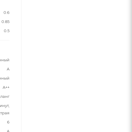
0.6
0.85
0.5
нный
A
нный
A++
шланг
инут,
страя
6
A