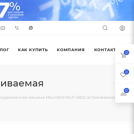
ЛОГ
КАК КУПИТЬ
КОМПАНИЯ
КОНТАКТЫ
0
0
аиваемая
0
судомоечная машина Maunfeld MLP-082D встраиваемая