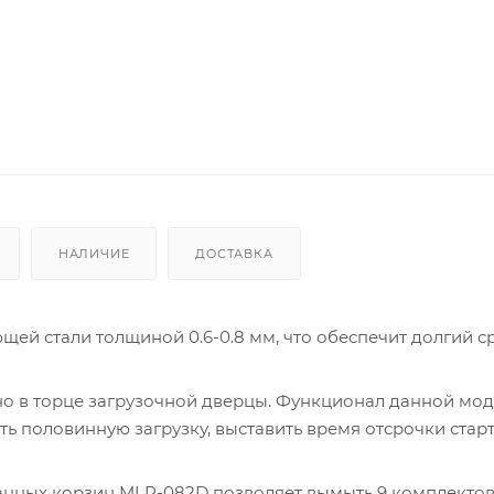
НАЛИЧИЕ
ДОСТАВКА
ей стали толщиной 0.6-0.8 мм, что обеспечит долгий с
о в торце загрузочной дверцы. Функционал данной мо
 половинную загрузку, выставить время отсрочки старта
нных корзин MLP-082D позволяет вымыть 9 комплекто