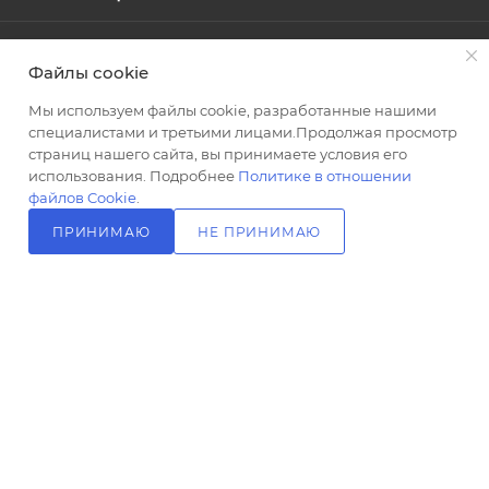
г
300
ПОМОЩЬ
Тип
Файлы cookie
товара
Опоры
Мы используем файлы cookie, разработанные нашими
специалистами и третьими лицами.Продолжая просмотр
ПОДПИСАТЬСЯ НА РАССЫЛКУ
Стиль
страниц нашего сайта, вы принимаете условия его
современный
использования. Подробнее
Политике в отношении
Высота,
файлов Cookie
.
+7 (499) 703-24-24
ЗАКАЗАТЬ ЗВОНОК
см
ПРИНИМАЮ
НЕ ПРИНИМАЮ
9.2
info@l-24.ru
В КОРЗИНУ
Базовая
125481 г. Москва, ул. Свободы, д.
единица
91к2
шт
Ставки
налогов
20
Область
применения
бытовая
2026 © Интернет магазин сантехники в Москве l-24.ru