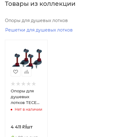
Товары из коллекции
Опоры для душевых лотков
Решетки для душевых лотков
Минимальная
цена
4411.00
Реквизиты
Душевые
кабины,
Товар,
Опоры для
00-
душевых
00097118,
лотков TECE
0.3
TECEdrainline
Нет в наличии
6 600 03
Бренд
TECE
4 411
₽
/шт
Код