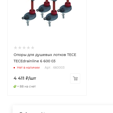
Бренд
TECE
Код товара
00-00097118
Максимальная цена
5638.41
Серия
Drainline
Опоры для душевых лотков TECE
Страна
TECEdrainline 6 600 03
Германия
Арт. : 660003
Нет в наличии
Гарантия
10 лет
4 411
₽
/шт
Статус товара
+ 88 на счет
В наличии
Озон_Вес с упаковкой, г
300
Тип товара