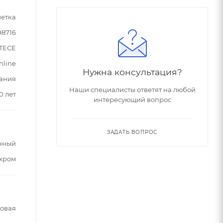
етка
98716
TECE
nline
Нужна консультация?
ания
Наши специалисты ответят на любой
0 лет
интересующий вопрос
ЗАДАТЬ ВОПРОС
нный
хром
овая