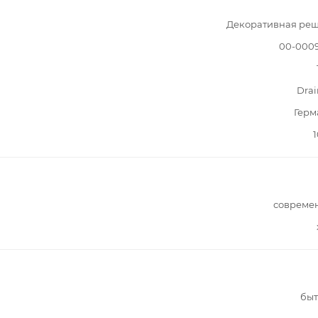
Декоративная реш
00-000
Drai
Герм
1
совреме
быт