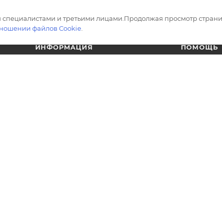
 специалистами и третьими лицами.Продолжая просмотр страни
тношении файлов Cookie
.
ИНФОРМАЦИЯ
ПОМОЩЬ
Магазины
Вопрос-отв
Условия оплаты
Обзоры
Условия доставки
Стили диза
Гарантия на товар
Проекты
Политика