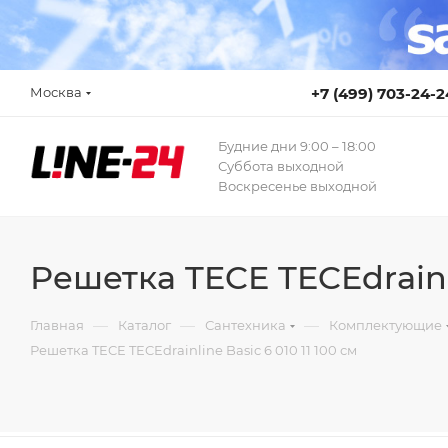
Москва
+7 (499) 703-24-2
Будние дни 9:00 – 18:00
Суббота выходной
Воскресенье выходной
Решетка TECE TECEdrainli
—
—
—
Главная
Каталог
Сантехника
Комплектующие
Решетка TECE TECEdrainline Basic 6 010 11 100 см