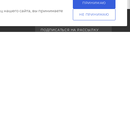
ПРИНИМАЮ
ц нашего сайта, вы принимаете
НЕ ПРИНИМАЮ
ПОДПИСАТЬСЯ НА РАССЫЛКУ
ет
+7 (499) 703-24-24
йна
ЗАКАЗАТЬ ЗВОНОК
info@l-24.ru
125481 г. Москва, ул. Свободы, д.
91к2