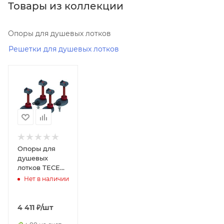
Товары из коллекции
Опоры для душевых лотков
Решетки для душевых лотков
Минимальная
цена
4411.00
Реквизиты
Душевые
кабины,
Товар,
Опоры для
00-
душевых
00097118,
лотков TECE
0.3
TECEdrainline
Нет в наличии
6 600 03
Бренд
TECE
4 411
₽
/шт
Код