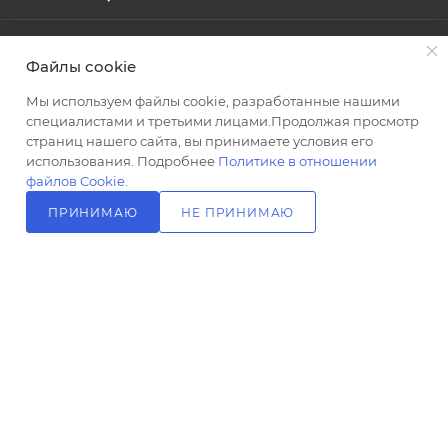
г
300
ПОМОЩЬ
Тип
Файлы cookie
товара
Опоры
Мы используем файлы cookie, разработанные нашими
специалистами и третьими лицами.Продолжая просмотр
ПОДПИСАТЬСЯ НА РАССЫЛКУ
Стиль
страниц нашего сайта, вы принимаете условия его
современный
использования. Подробнее
Политике в отношении
Высота,
файлов Cookie
.
+7 (499) 703-24-24
ЗАКАЗАТЬ ЗВОНОК
см
ПРИНИМАЮ
НЕ ПРИНИМАЮ
9.2
info@l-24.ru
В КОРЗИНУ
Базовая
125481 г. Москва, ул. Свободы, д.
единица
91к2
шт
Ставки
налогов
20
Область
применения
бытовая
2026 © Интернет магазин сантехники в Москве l-24.ru