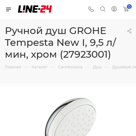
0
Ручной душ GROHE
Tempesta New I, 9,5 л/
мин, хром (27923001)
—
—
—
—
Главная
Каталог
Сантехника
Душ
Душевые л