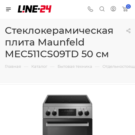
0
Стеклокерамическая
плита Maunfeld
MEC511CS09TD 50 см
—
—
—
Главная
Каталог
Бытовая техника
Отдельностоящ